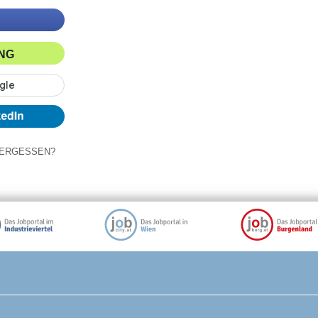
ING
ERGESSEN?