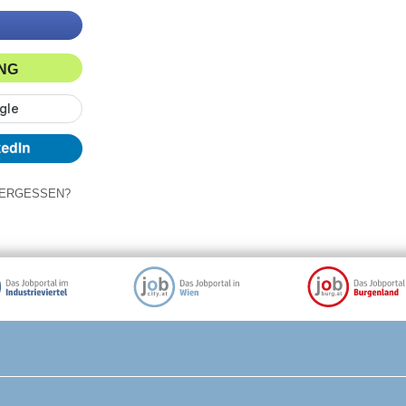
ING
ERGESSEN?