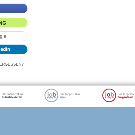
ING
ERGESSEN?