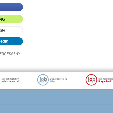
ING
ERGESSEN?