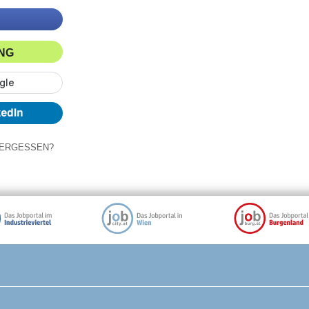
ING
ERGESSEN?