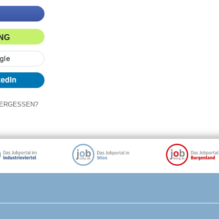
ING
ERGESSEN?