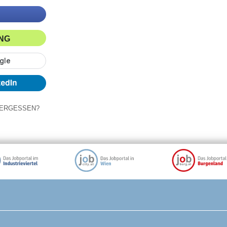
ING
ERGESSEN?