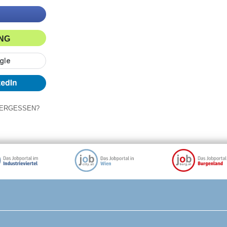
ING
ERGESSEN?