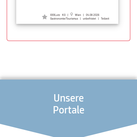
XXXLutz KG |
Wien | 04.08.2026
Gastronomie/Tourismus | unbefristet | Teilzeit
Unsere
Portale