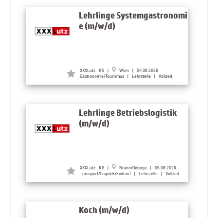
Lehrlinge Systemgastronomi
e (m/w/d)
XXXLutz KG |
Wien | 04.08.2026
Gastronomie/Tourismus | Lehrstelle | Vollzeit
Lehrlinge Betriebslogistik
(m/w/d)
XXXLutz KG |
Brunn/Gebirge | 05.08.2026
Transport/Logistik/Einkauf | Lehrstelle | Vollzeit
Koch (m/w/d)