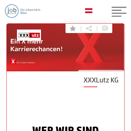
|
|
XXXLutz KG
WER WIR SIND