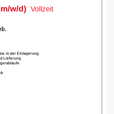
(m/w/d)
Vollzeit
eb.
w. in der Einlagerung
nd Lieferung
agerabläufe
ck