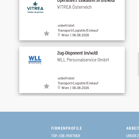
Operative:r Einkäufer:in (m/w/d)
VITREA Österreich
unbefristet
Transport/Logistik/Einkauf
Wien | 06.08.2026
Zug-Disponent (m/w/d)
WLL Personalservice GmbH
unbefristet
Transport/Logistik/Einkauf
Wien | 06.08.2026
Mitarbeiter:in Einkauf &
Administration ...
Alphaset Handelsges.m.b.H.
FIRMENPROFILE
ARBEI
unbefristet
TOP-JOB-PARTNER
UNSER Z
Transport/Logistik/Einkauf