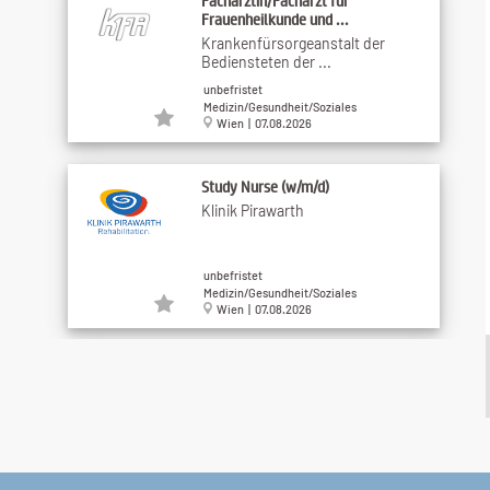
Fachärztin/Facharzt für
Frauenheilkunde und ...
Krankenfürsorgeanstalt der
Bediensteten der ...
unbefristet
Medizin/Gesundheit/Soziales
Wien | 07.08.2026
Study Nurse (w/m/d)
Klinik Pirawarth
unbefristet
Medizin/Gesundheit/Soziales
Wien | 07.08.2026
People Excellence Consultant
(m/w/d) - ...
VITREA Österreich
unbefristet
Medizin/Gesundheit/Soziales