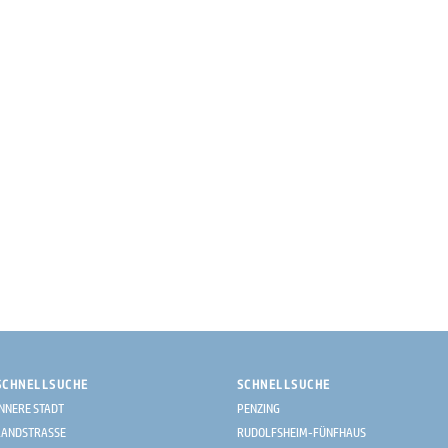
SCHNELLSUCHE
SCHNELLSUCHE
INNERE STADT
PENZING
LANDSTRASSE
RUDOLFSHEIM-FÜNFHAUS