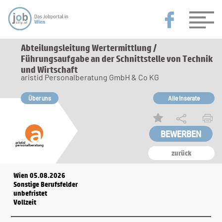
Abteilungsleitung Wertermittlung /
Führungsaufgabe an der Schnittstelle von Technik
und Wirtschaft
aristid Personalberatung GmbH & Co KG
Über uns
Alle Inserate
zurück
Wien 05.08.2026
Sonstige Berufsfelder
unbefristet
Vollzeit