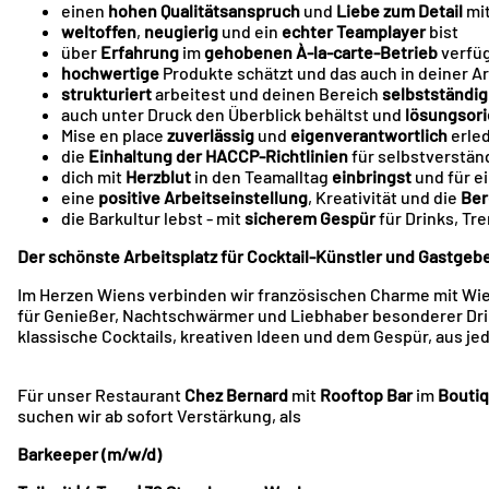
einen
hohen Qualitätsanspruch
und
Liebe zum Detail
mit
weltoffen
,
neugierig
und ein
echter Teamplayer
bist
über
Erfahrung
im
gehobenen À-la-carte-Betrieb
verfü
hochwertige
Produkte schätzt und das auch in deiner Ar
strukturiert
arbeitest und deinen Bereich
selbstständig
auch unter Druck den Überblick behältst und
lösungsori
Mise en place
zuverlässig
und
eigenverantwortlich
erled
die
Einhaltung der HACCP-Richtlinien
für selbstverständ
dich mit
Herzblut
in den Teamalltag
einbringst
und für e
eine
positive Arbeitseinstellung
, Kreativität und die
Ber
die Barkultur lebst - mit
sicherem Gespür
für Drinks, Tre
Der schönste Arbeitsplatz für Cocktail-Künstler und Gastgebe
Im Herzen Wiens verbinden wir französischen Charme mit Wie
für Genießer, Nachtschwärmer und Liebhaber besonderer Dri
klassische Cocktails, kreativen Ideen und dem Gespür, aus j
Für unser Restaurant
Chez Bernard
mit
Rooftop
Bar
im
Bouti
suchen wir ab sofort Verstärkung, als
Barkeeper
(m/w/d)