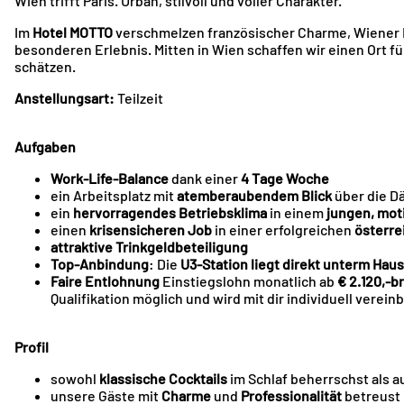
Wien trifft Paris. Urban, stilvoll und voller Charakter.
Im
Hotel MOTTO
verschmelzen französischer Charme, Wiener
besonderen Erlebnis. Mitten in Wien schaffen wir einen Ort f
schätzen.
Anstellungsart:
Teilzeit
Aufgaben
Work-Life-Balance
dank einer
4 Tage Woche
ein Arbeitsplatz mit
atemberaubendem Blick
über die D
ein
hervorragendes Betriebsklima
in einem
jungen, mot
einen
krisensicheren Job
in einer erfolgreichen
österre
attraktive Trinkgeldbeteiligung
Top-Anbindung
: Die
U3-Station liegt direkt unterm Haus
Faire Entlohnung
Einstiegslohn monatlich ab
€ 2.120,-b
Qualifikation möglich und wird mit dir individuell vereinb
Profil
sowohl
klassische Cocktails
im Schlaf beherrschst als a
unsere Gäste mit
Charme
und
Professionalität
betreust