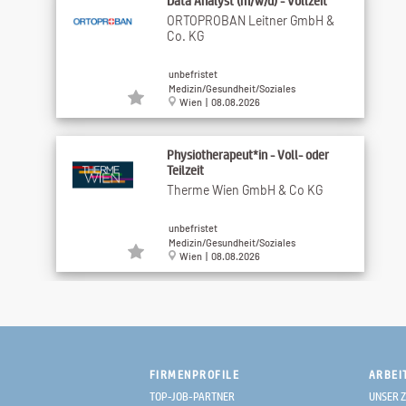
Data Analyst (m/w/d) - Vollzeit
ORTOPROBAN Leitner GmbH &
Co. KG
unbefristet
Medizin/Gesundheit/Soziales
Wien | 08.08.2026
Physiotherapeut*in - Voll- oder
Teilzeit
Therme Wien GmbH & Co KG
unbefristet
Medizin/Gesundheit/Soziales
Wien | 08.08.2026
Facharzt für Orthopädie (w/m/d) 2-3
Stunden pro ...
Kurhotel Bad Pirawarth GmbH &
Co KG
FIRMENPROFILE
ARBEI
freie Mitarbeit
TOP-JOB-PARTNER
UNSER Z
Medizin/Gesundheit/Soziales