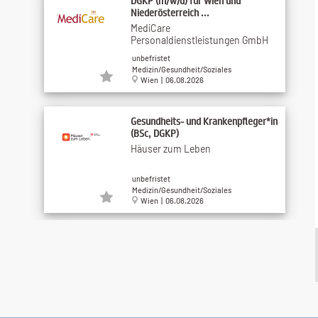
DGKP (m/w/d) für Wien und
Niederösterreich ...
MediCare
Personaldienstleistungen GmbH
unbefristet
Medizin/Gesundheit/Soziales
Wien | 06.08.2026
Gesundheits- und Krankenpfleger*in
(BSc, DGKP)
Häuser zum Leben
unbefristet
Medizin/Gesundheit/Soziales
Wien | 06.08.2026
Vertrieb / Klinikspezialist:in
Chirurgie (m/w/d)
MIN MEDICAL INNOVATION
NETWORK GmbH
unbefristet
Medizin/Gesundheit/Soziales