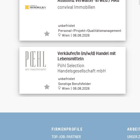
Assistenz Verwalter*in WEG / MRG
convival Immobilien
unbefristet
Personal-/Projekt-/Qualitätsmanagement
Wien | 08.08.2026
Verkäufer/in (m/w/d) Handel mit
Lebensmitteln
Pöhl Selection
Handelsgesellschaft mbH
unbefristet
Sonstige Berufsfelder
Wien | 08.08.2026
Call Center-Mitarbeiter/in für einen
...
Fischer Touristik
FIRMENPROFILE
ARBEI
unbefristet
TOP-JOB-PARTNER
UNSER Z
Sonstige Berufsfelder