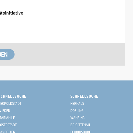
tsinitiative
SCHNELLSUCHE
SCHNELLSUCHE
LEOPOLDSTADT
HERNALS
WIEDEN
DÖBLING
MARIAHILF
WÄHRING
JOSEFSTADT
BRIGITTENAU
FAVORITEN
FLORIDSDORF