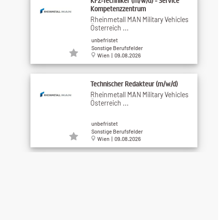
KFZ-Techniker (m/w/d) - Service
Kompetenzzentrum
Rheinmetall MAN Military Vehicles
Österreich ...
unbefristet
Sonstige Berufsfelder
Wien | 09.08.2026
Technischer Redakteur (m/w/d)
Rheinmetall MAN Military Vehicles
Österreich ...
unbefristet
Sonstige Berufsfelder
Wien | 09.08.2026
Konzipient:in mit Schwerpunkten
Vergabe-, ...
Iro&Partners Personal-
u.ManagementberatungsgmbH ...
unbefristet
Sonstige Berufsfelder