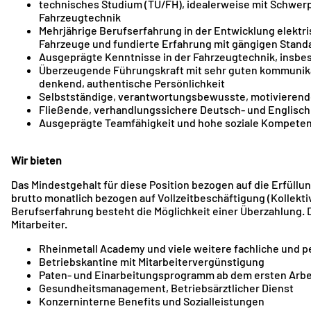
technisches Studium (TU/FH), idealerweise mit Schwerp
Fahrzeugtechnik
Mehrjährige Berufserfahrung in der Entwicklung elektr
Fahrzeuge und fundierte Erfahrung mit gängigen Standar
Ausgeprägte Kenntnisse in der Fahrzeugtechnik, insb
Überzeugende Führungskraft mit sehr guten kommunikativ
denkend, authentische Persönlichkeit
Selbstständige, verantwortungsbewusste, motivierende
Fließende, verhandlungssichere Deutsch- und Englischk
Ausgeprägte Teamfähigkeit und hohe soziale Kompete
Wir bieten
Das Mindestgehalt für diese Position bezogen auf die Erfüll
brutto monatlich bezogen auf Vollzeitbeschäftigung (Kollektiv
Berufserfahrung besteht die Möglichkeit einer Überzahlung. Da
Mitarbeiter.
Rheinmetall Academy und viele weitere fachliche und 
Betriebskantine mit Mitarbeitervergünstigung
Paten- und Einarbeitungsprogramm ab dem ersten Arbe
Gesundheitsmanagement, Betriebsärztlicher Dienst
Konzerninterne Benefits und Sozialleistungen