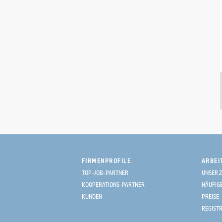
Wien | 09.08.2026
Mitarbeiter:in im Notariat (m/w/x)
Öffentlicher Notar Mag. Hans-
Jürgen Rauch
unbefristet
Sonstige Berufsfelder
Wien | 09.08.2026
Förster:in / Forstadjunkt:in
Bundesforschungszentrum für
Wald (BFW)
befristet
FIRMENPROFILE
ARBEI
Sonstige Berufsfelder
Wien | 09.08.2026
TOP-JOB-PARTNER
UNSER Z
KOOPERATIONS-PARTNER
HÄUFIG
KUNDEN
PREISE
Production Operator / Production
Technician
REGIST
JOBS Experts Industrieservice