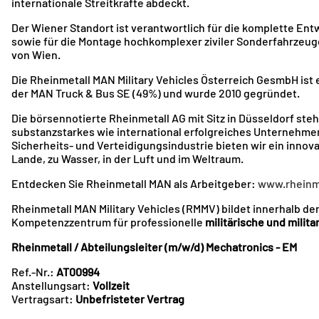
internationale Streitkräfte abdeckt.
Der Wiener Standort ist verantwortlich für die komplette Ent
sowie für die Montage hochkomplexer ziviler Sonderfahrzeug
von Wien.
Die Rheinmetall MAN Military Vehicles Österreich GesmbH ist 
der MAN Truck & Bus SE (49%) und wurde 2010 gegründet.
Die börsennotierte Rheinmetall AG mit Sitz in Düsseldorf steh
substanzstarkes wie international erfolgreiches Unternehm
Sicherheits- und Verteidigungsindustrie bieten wir ein innov
Lande, zu Wasser, in der Luft und im Weltraum.
Entdecken Sie Rheinmetall MAN als Arbeitgeber:
www.rheinme
Rheinmetall MAN Military Vehicles (RMMV) bildet innerhalb de
Kompetenzzentrum für professionelle
militärische und milita
Rheinmetall / Abteilungsleiter (m/w/d) Mechatronics - EM
Ref.-Nr.:
AT00994
Anstellungsart:
Vollzeit
Vertragsart:
Unbefristeter Vertrag