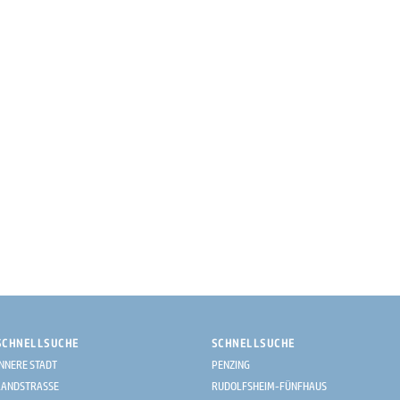
SCHNELLSUCHE
SCHNELLSUCHE
INNERE STADT
PENZING
LANDSTRASSE
RUDOLFSHEIM-FÜNFHAUS