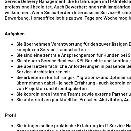
Service Delivery Management, die Erfahrungen im IT-Umfeld
professionell begleitet. Auch Bewerber:innen mit langjährig
willkommen. Wenn Sie außerdem Interesse an Service-Archite
Bewerbung. Homeoffice ist bis zu zwei Tage pro Woche mögli
Aufgaben
Sie übernehmen Verantwortung für den zuverlässigen Be
komplexen Service-Landschaften
Sie sind eine zentrale Ansprechperson für Kunden bei 
Sie steuern Service Reviews, KPI-Berichte und konti
Sie übersetzen fachliche Anforderungen in passende S
Service-Architekturen mit
Sie arbeiten in Einführungs-, Migrations- und Optimie
übernehmen dabei - je nach Erfahrung - auch koordini
von Projekten und Arbeitspaketen
Sie koordinieren interne Teams sowie externe Partner 
Sie unterstützen punktuell bei Presales-Aktivitäten,
Profil
Sie bringen solide praktische Erfahrung im IT Service M
Management oder in einer vergleichbaren kundenorient