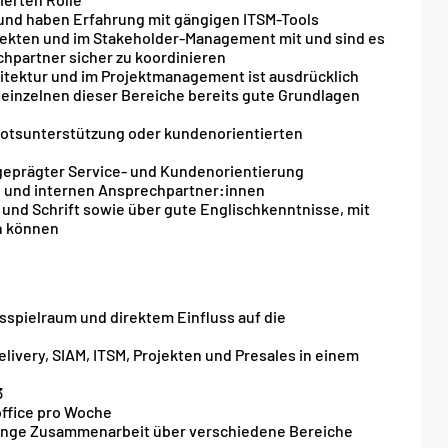
L und haben Erfahrung mit gängigen ITSM-Tools
jekten und im Stakeholder-Management mit und sind es
hpartner sicher zu koordinieren
hitektur und im Projektmanagement ist ausdrücklich
 einzelnen dieser Bereiche bereits gute Grundlagen
botsunterstützung oder kundenorientierten
usgeprägter Service- und Kundenorientierung
n und internen Ansprechpartner:innen
und Schrift sowie über gute Englischkenntnisse, mit
en können
gsspielraum und direktem Einfluss auf die
livery, SIAM, ITSM, Projekten und Presales in einem
3
office pro Woche
 enge Zusammenarbeit über verschiedene Bereiche