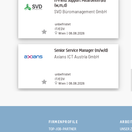
IT-Field Support Mitarbeiter(in)
(w,m,d)
SVD Büromanagement GmbH
unbefristet
IT/EDV
Wien | 08.08.2026
Senior Service Manager (m/w/d)
Axians ICT Austria GmbH
unbefristet
IT/EDV
Wien | 08.08.2026
IT Service Delivery Manager:in
(m/w/d)
Frauenthal Handel Gruppe AG
FIRMENPROFILE
ARBEI
unbefristet
TOP-JOB-PARTNER
UNSER Z
IT/EDV