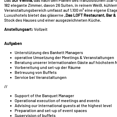
Das
SO/ Vienna,
das nach den Plänen des französischen Star-A
182 elegante Zimmer, davon 26 Suiten, in reinem Weiß, kühle
Veranstaltungsbereich umfasst auf 1.100 m² eine eigene Etage
Luxushotels bietet das gläserne „
Das LOFT Restaurant, Bar &
Stock des Hauses und einer ausgezeichneten Küche.
Anstellungsart:
Vollzeit
Aufgaben
Unterstützung des Bankett Managers
operative Umsetzung der Meetings & Veranstaltungen
Beratung unserer internationalen Gäste auf höchstem 
Vorbereitung und set-up der Räume
Betreuung von Buffets
Service bei Veranstaltungen
//
Support of the Banquet Manager
Operational execution of meetings and events
Advising our international guests at the highest level
Preparation and set-up of event spaces
Supervision of buffets