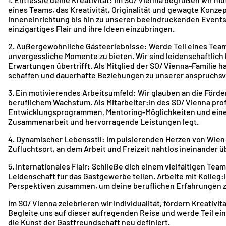
eines Teams, das Kreativität, Originalität und gewagte Konze
Inneneinrichtung bis hin zu unseren beeindruckenden Events i
einzigartiges Flair und ihre Ideen einzubringen.
2. Außergewöhnliche Gästeerlebnisse: Werde Teil eines Teams
unvergessliche Momente zu bieten. Wir sind leidenschaftlich 
Erwartungen übertrifft. Als Mitglied der SO/ Vienna-Familie 
schaffen und dauerhafte Beziehungen zu unserer anspruchsv
3. Ein motivierendes Arbeitsumfeld: Wir glauben an die Förd
beruflichem Wachstum. Als Mitarbeiter:in des SO/ Vienna prof
Entwicklungsprogrammen, Mentoring-Möglichkeiten und einer 
Zusammenarbeit und hervorragende Leistungen legt.
4. Dynamischer Lebensstil: Im pulsierenden Herzen von Wien 
Zufluchtsort, an dem Arbeit und Freizeit nahtlos ineinander 
5. Internationales Flair: Schließe dich einem vielfältigen Tea
Leidenschaft für das Gastgewerbe teilen. Arbeite mit Kolleg:
Perspektiven zusammen, um deine beruflichen Erfahrungen zu
Im SO/ Vienna zelebrieren wir Individualität, fördern Kreativit
Begleite uns auf dieser aufregenden Reise und werde Teil ei
die Kunst der Gastfreundschaft neu definiert.