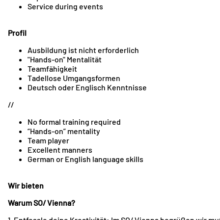
Service during events
Profil
Ausbildung ist nicht erforderlich
"Hands-on" Mentalität
Teamfähigkeit
Tadellose Umgangsformen
Deutsch oder Englisch Kenntnisse
//
No formal training required
“Hands-on” mentality
Team player
Excellent manners
German or English language skills
Wir bieten
Warum SO/ Vienna?
1. Entfessle deine Kreativität: Im SO/ Vienna begrüßen wir m