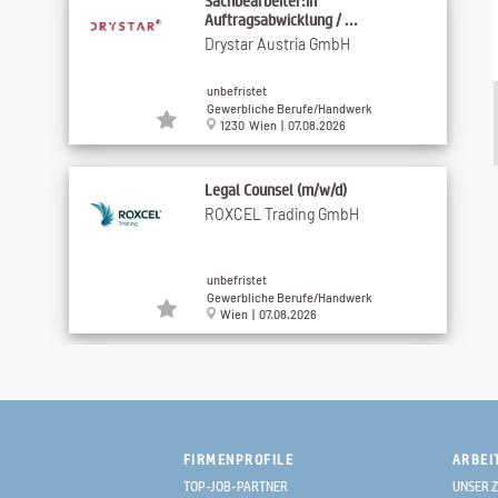
Sachbearbeiter:in
Auftragsabwicklung / ...
Drystar Austria GmbH
unbefristet
Gewerbliche Berufe/Handwerk
1230 Wien | 07.08.2026
Legal Counsel (m/w/d)
ROXCEL Trading GmbH
unbefristet
Gewerbliche Berufe/Handwerk
Wien | 07.08.2026
Kaufmännische/r Junior-
Projektleiter/in - ...
European Trans Energy GmbH
FIRMENPROFILE
ARBEI
unbefristet
TOP-JOB-PARTNER
UNSER Z
Gewerbliche Berufe/Handwerk