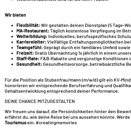
Wir bieten
Flexibilität:
Wir gestalten deinen Dienstplan (5 Tage-W
MA-Restaurant:
Täglich kostenlose Verpflegung im Bet
Weiterbildung:
Individuelles, berufsspezifisches Sch
Karriereleiter:
Vielfältige Entfaltungsmöglichkeiten be
Teamgefühl:
Geprägt durch ein familiäres Umfeld sowi
Freizeit:
Gratis Übernachtung 1x jährlich in einem unser
Staff-Rate:
F&B-Rabatte und vergünstige Konditionen in
Gesundheit:
Gesundheitsvorsorge, betriebsärztliche Be
Für die Position als Stubenfrau/mann (m/w/d) gilt ein KV-Min
honorieren wir entsprechende Berufserfahrung und Qualifikat
Gehaltsentwicklung entsprechend deiner Performance.
DEINE CHANCE MITZUGESTALTEN
Wir freuen uns darauf, die Persönlichkeiten hinter den Bew
erfährst du, wie deine Reise bei uns aussehen könnte. Werde
Tourismus
ein. #creatingmemories