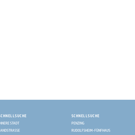
SCHNELLSUCHE
SCHNELLSUCHE
INNERE STADT
PENZING
LANDSTRASSE
RUDOLFSHEIM-FÜNFHAUS