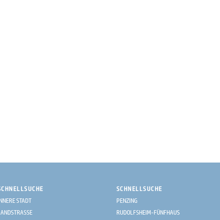
SCHNELLSUCHE
SCHNELLSUCHE
INNERE STADT
PENZING
LANDSTRASSE
RUDOLFSHEIM-FÜNFHAUS