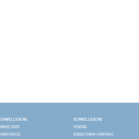
SCHNELLSUCHE
SCHNELLSUCHE
INNERE STADT
PENZING
LANDSTRASSE
RUDOLFSHEIM-FÜNFHAUS