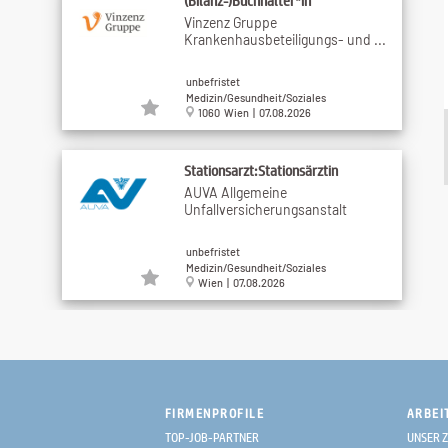
(Bilanz-)Buchhalter*in
Vinzenz Gruppe
Krankenhausbeteiligungs- und ...
unbefristet
Medizin/Gesundheit/Soziales
1060 Wien | 07.08.2026
Stationsarzt:Stationsärztin
AUVA Allgemeine
Unfallversicherungsanstalt
unbefristet
Medizin/Gesundheit/Soziales
Wien | 07.08.2026
Installateur in der Haustechnik
(m/w/d)
Maimonides-Zentrum
FIRMENPROFILE
ARBEI
unbefristet
TOP-JOB-PARTNER
UNSER Z
Medizin/Gesundheit/Soziales