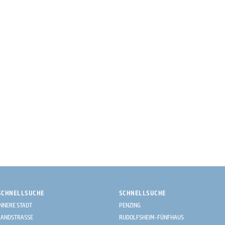
SCHNELLSUCHE
SCHNELLSUCHE
INNERE STADT
PENZING
LANDSTRASSE
RUDOLFSHEIM-FÜNFHAUS