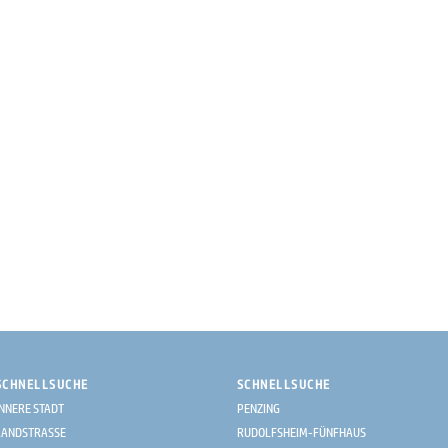
SCHNELLSUCHE
SCHNELLSUCHE
INNERE STADT
PENZING
LANDSTRASSE
RUDOLFSHEIM-FÜNFHAUS